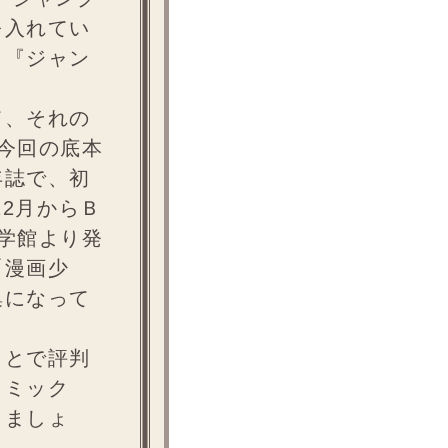
を入れてい
、『ジャン
て、それの
今回の底本
年誌で、初
12月からＢ
学館より発
「漫画少
集になって
ことで評判
コミック
しましょ