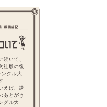
に続いて、
文社版の復
ャングル大
す。
いえば、講
のあとがき
ングル大