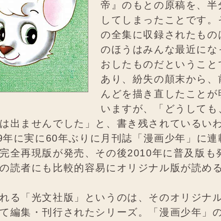
帝』のもとの原稿を、半
してしまったことです。
の全集に収録されたもの
のほうはみんな最近にな
おしたものだということ
あり、紛失の顛末から、
んどを描き直したことが
いますが、「どうしても
は出ませんでした」と、書き残されているい
09年に実に60年ぶりに月刊誌「漫画少年」に
完全再現版が発売、その後2010年に普及版も
の読者にも比較的容易にオリジナル版が読め
れる「光文社版」というのは、そのオリジナ
て編集・刊行されたシリーズ。「漫画少年」