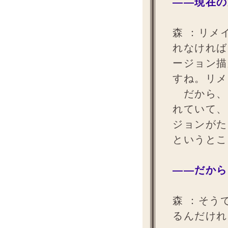
――現在の
森 ：
リメ
れなければ
ージョン描
すね。リメ
だから、
れていて、
ジョンがた
というとこ
――だから
森 ：
そう
るんだけれ