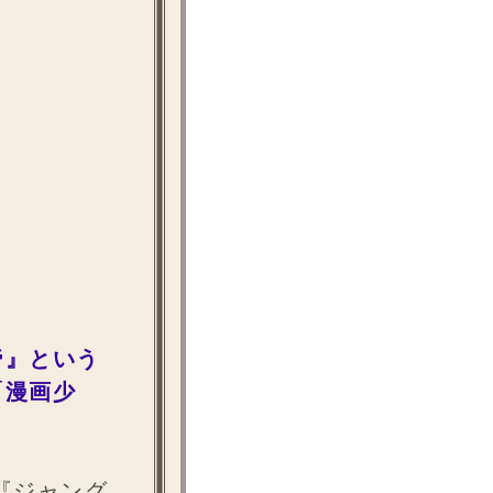
帝』という
「漫画少
『ジャング