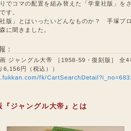
りでコマの配置を組み替えた「学童社版」を
です。
社版」とはいったいどんなものか？ 手塚プ
森に聞きました。
報：
 ジャングル大帝 ［1958-59・復刻版］ 全4
6,156円（税込））
w.fukkan.com/fk/CartSearchDetail?i_no=68
版『ジャングル大帝』とは