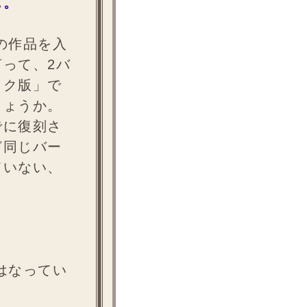
…。
の作品を入
って、2バ
イク版」で
しょうか。
でに復刻さ
ど同じバー
ていない、
はなってい