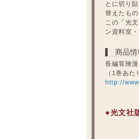
とに切り貼
替えたもの
この「光文
ン資料室・
商品情
長編冒険漫画
（1巻あたり
http://ww
●光文社