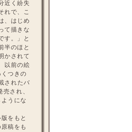
分近く紛失
それで、こ
は、はじめ
って描きな
です。」と
前半のほと
明かされて
、以前の絵
わくつきの
連載されたバ
発売され、
るようにな
ル版をもと
の原稿をも