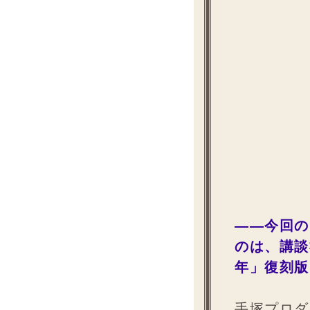
――今回の
のは、講談
年」復刻版
手塚プロダ