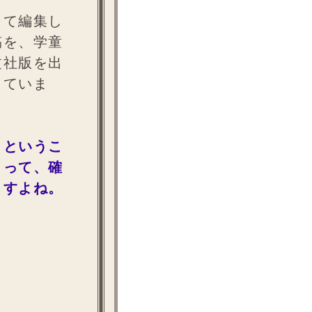
して編集し
稿を、学童
文社版を出
っていま
、というこ
』って、確
ますよね。