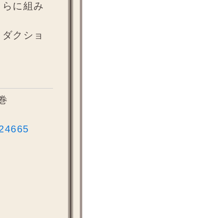
さらに組み
ロダクショ
巻
324665