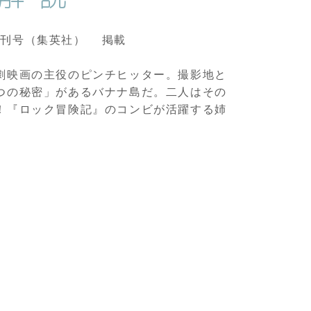
ブ」増刊号（集英社） 掲載
劇映画の主役のピンチヒッター。撮影地と
つの秘密」があるバナナ島だ。二人はその
！『ロック冒険記』のコンビが活躍する姉