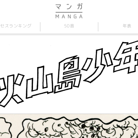
セス
50音
年表
ランキング