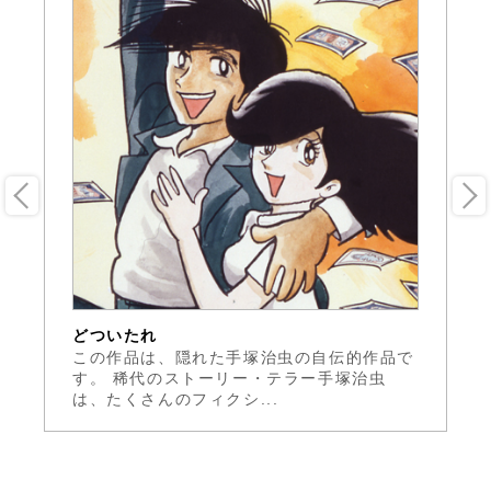
どついたれ
ゴ
し
この作品は、隠れた手塚治虫の自伝的作品で
古
。
す。 稀代のストーリー・テラー手塚治虫
展
は、たくさんのフィクシ...
を