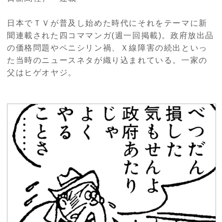
日本でＴＶが普及し始めた時代にそれをテーマに新
聞連載された四コママンガ(週一回掲載)。政府放出品
の価格問題やペニシリン禍、Ｘ線障害の続出といっ
た当時のニュースネタが織り込まれている。一家の
父はヒゲオヤジ。