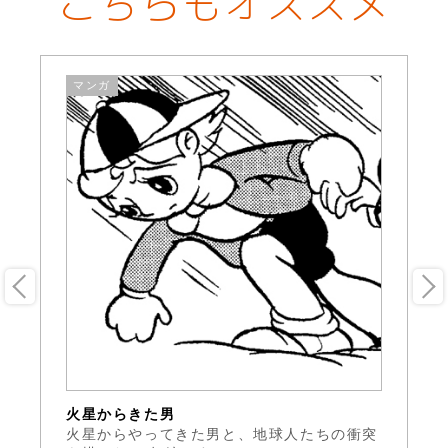
こちらもオススメ
マンガ
火星からきた男
火
リ
火星からやってきた男と、地球人たちの衝突
手