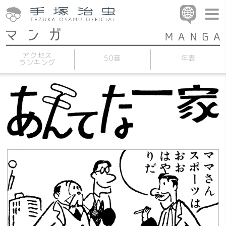
アクセス
50音
年表
ランキング