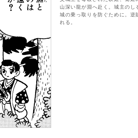
山深い龍が淵へ赴く。城主のし
城の乗っ取りを防ぐために。逆
れる。