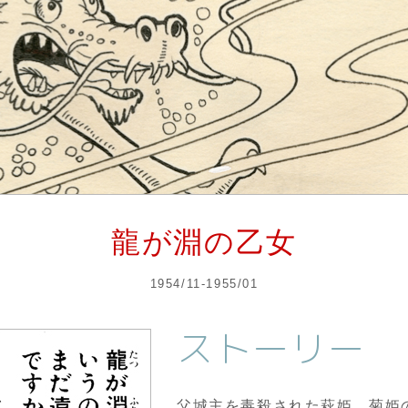
龍が淵の乙女
1954/11-1955/01
ストーリー
父城主を毒殺された萩姫、菊姫