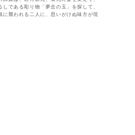
るしである彫り物「夢念の玉」を探して、
賊に襲われる二人に、思いがけぬ味方が現