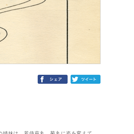
の姉妹は、若侍萩丸、菊丸に姿を変えて、