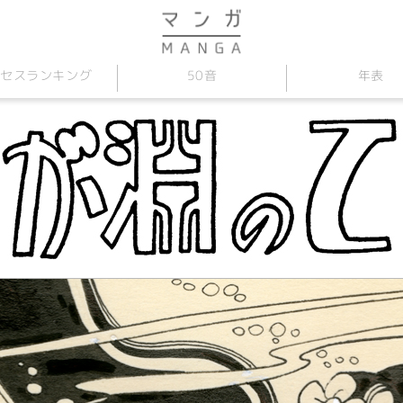
セス
50音
年表
ランキング