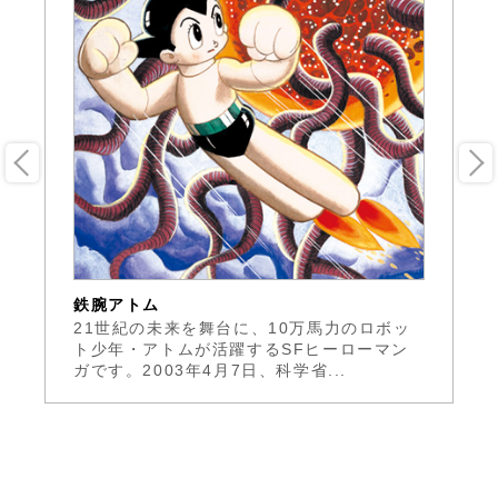
鉄腕アトム
鉄
載
21世紀の未来を舞台に、10万馬力のロボッ
日
た
ト少年・アトムが活躍するSFヒーローマン
塚
ガです。2003年4月7日、科学省...
長