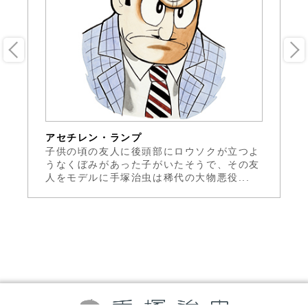
アセチレン・ランプ
ジ
ジ
子供の頃の友人に後頭部にロウソクが立つよ
手
少
うなくぼみがあった子がいたそうで、その友
は
人をモデルに手塚治虫は稀代の大物悪役...
第