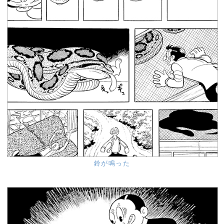
鈴が鳴った