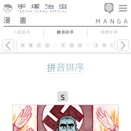
人氣排序
拼音排序
時間年表
A
B
C
D
E
F
G
H
I
J
K
L
M
N
拼音排序
S