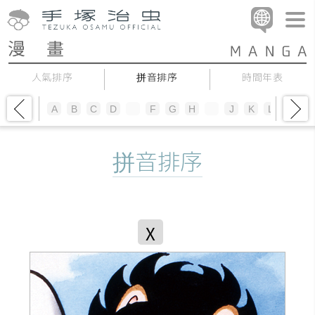
人氣排序
拼音排序
時間年表
A
B
C
D
E
F
G
H
I
J
K
L
M
N
拼音排序
X