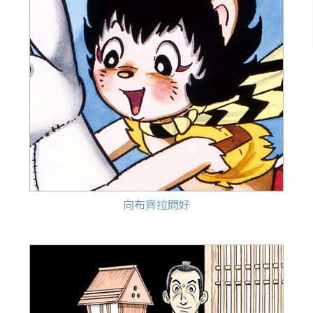
向布齊拉問好