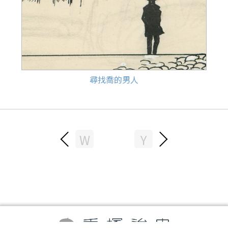
尋找喬的男人
W
Y