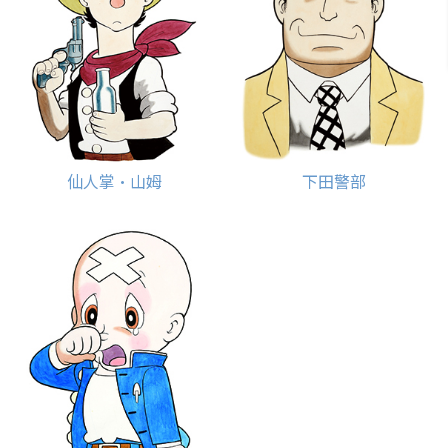
仙人掌・山姆
下田警部