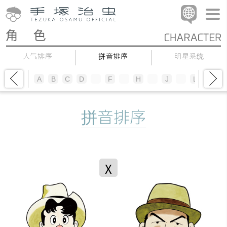
人气排序
拼音排序
明星系统
A
B
C
D
E
F
G
H
I
J
K
L
M
N
拼音排序
X