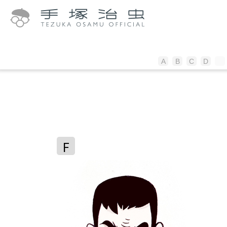
A
B
C
D
E
F