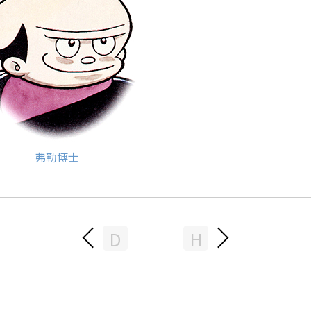
弗勒博士
D
H