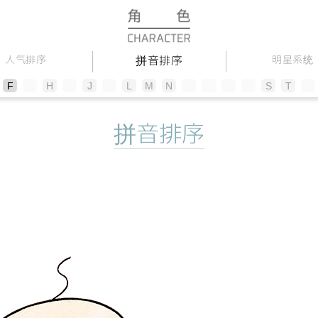
拼音排序
人气排序
明星系统
F
G
H
I
J
K
L
M
N
O
P
Q
R
S
T
U
拼音排序