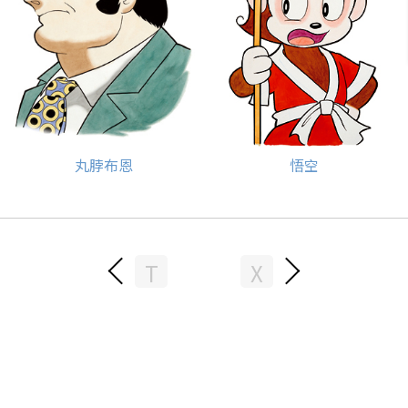
丸脖布恩
悟空
T
X