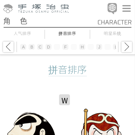
人气排序
拼音排序
明星系统
A
B
C
D
E
F
G
H
I
J
K
L
M
N
拼音排序
W