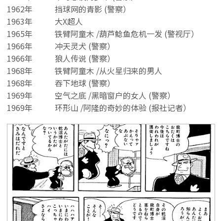
1962年
挡球网的青影 (警察）
1963年
大X超人
1965年
铁臂阿童木 /葫芦鲶鱼危机一发 (警视厅）
1966年
冲天灵犬 (警察）
1966年
狼人传说 (警察）
1968年
铁臂阿童木 /从火星归来的男人
1968年
吞下地球 (警察）
1969年
空气之底 /黑暗窗户的女人 (警察）
1969年
环形山 /阿隆的奇妙的体验 (报社记者）