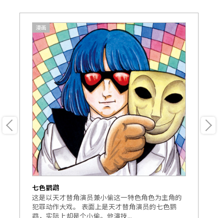
漫画
七色鹦鹉
奇
代
这是以天才替角演员兼小偷这一特色角色为主角的
这
北
犯罪动作大戏。 表面上是天才替角演员的七色鹦
背
鹉，实际上却是个小偷。他演技...
地