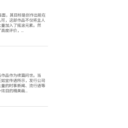
画面，其目标是创作出能在
认可，这部作品不仅将主人
大量加入了摇滚元素。然
度评价，...
画作品作为续篇问世。当
正如宣传语所示，发行公司
大量的时事新闻、流行语等
目的精美画...