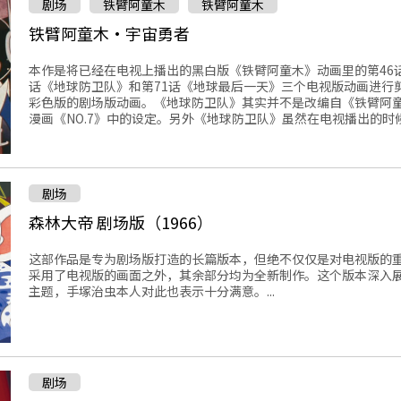
剧场
铁臂阿童木
铁臂阿童木
铁臂阿童木·宇宙勇者
本作是将已经在电视上播出的黑白版《铁臂阿童木》动画里的第46
话《地球防卫队》和第71话《地球最后一天》三个电视版动画进行
彩色版的剧场版动画。《地球防卫队》其实并不是改编自《铁臂阿
漫画《NO.7》中的设定。另外《地球防卫队》虽然在电视播出的时候.
剧场
森林大帝 剧场版（1966）
这部作品是专为剧场版打造的长篇版本，但绝不仅仅是对电视版的重
采用了电视版的画面之外，其余部分均为全新制作。这个版本深入
主题，手塚治虫本人对此也表示十分满意。...
剧场