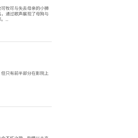
牧可牧可与失去母亲的小狮
品，通过歌声展现了母狗与
...
，但只有前半部分在影院上