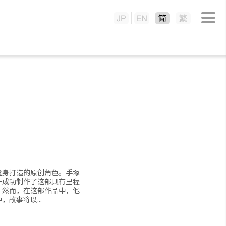
量身打造的原创角色。手塚
于成功制作了这部具有里程
。然而，在这部作品中，他
故事将以...