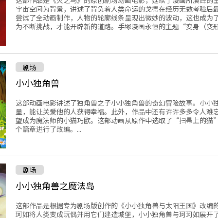
这部作品是《火之鸟》的原创剧场动画电影，延续了漫画所演绎的
宇宙空间为背景，讲述了背负着人类命运的戈德在经历无数考验后
尝试了全动画制作，人物的轮廓线条呈现出微妙的波动，这也成为
为不断挑战，才能开辟新的道路。手塚漫画永恒的主题“变身（变形）
剧场
小小独角兽
这部动画电影讲述了独角兽之子小小独角兽的奇幻冒险故事。小小
量，能让关爱他的人获得幸福。此外，作品中还有许许多多令人难
望成为魔法师的小猫巧欧。这部动画从原作中选取了“扫帚上的猫
个篇章进行了改编。...
剧场
小小独角兽之魔法岛
这部作品是根据专为剧场版创作的《小小独角兽与太阳王国》改编
珂如将人类变成玩偶并用它们建造城堡，小小独角兽与珂珂如展开