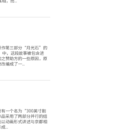
，而...
原作第三部分“月光石”的
》中，这段故事被包含进
加之赞助方的一些原因，原
编成了一...
设有一个名为“300英寸剧
作品采用了两部分并行的结
是以动画形式讲述与京都相
...