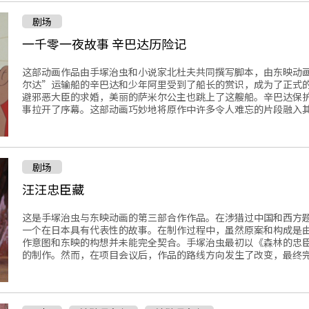
剧场
一千零一夜故事 辛巴达历险记
这部动画作品由手塚治虫和小说家北杜夫共同撰写脚本，由东映动
尔达”运输船的辛巴达和少年阿里受到了船长的赏识，成为了正式
避邪恶大臣的求婚，美丽的萨米尔公主也跳上了这艘船。辛巴达保
事拉开了序幕。这部动画巧妙地将原作中许多令人难忘的片段融入其中
剧场
汪汪忠臣藏
这是手塚治虫与东映动画的第三部合作作品。在涉猎过中国和西方
一个在日本具有代表性的故事。在制作过程中，虽然原案和构成是
作意图和东映的构想并未能完全契合。手塚治虫最初以《森林的忠
的制作。然而，在项目会议后，作品的路线方向发生了改变，最终完成