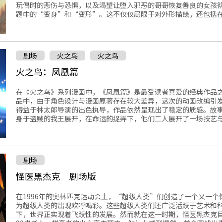
玩偶时的悲伤与恐惧，以及渴望让堕入邪恶的哥哥恢复善良的女孩
题中的“变身”和“变形”。这不仅仅局限于对外形描绘，还包括在更
剧场
火之鸟
火之鸟
火之鸟：凤凰篇
在《火之鸟》系列漫画中，《凤凰篇》是最受读者喜爱的经典作品
品中，由于角色设计与漫画原著存在较大差异，这次的动画改编引
得益于林太郎导演的出色执导，作品依然呈现出了稳定的质感。故
身于盗贼的我王展开，在命运的捉弄下，他们二人展开了一场技艺与才
剧场
怪医黑杰克 剧场版
在1996年的奥林匹克运动会上，“超级人类”们创造了一个又一
为超级人类的出现欢呼喝彩。这些超级人类们还广泛活跃于艺术和
下，世界正实现着飞跃性的发展。然而就在这一时期，怪医黑杰克