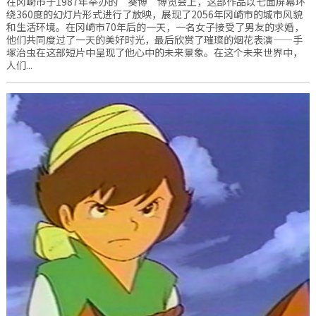
在冈崎市于1987年举办的“葵博”博览会上，这部作品以七面屏幕环
绕360度的幻灯片形式进行了放映，展现了2056年冈崎市的城市风貌
和生活环境。在冈崎市70年后的一天，一名女子接受了男友的求婚，
他们共同度过了一天的美好时光，最后欣赏了璀璨的烟花表演——手
塚治虫在这部短片中呈现了他心中的未来景象。在这个未来世界中，
人们...