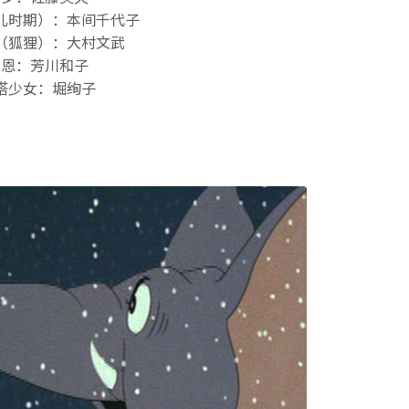
儿时期）：本间千代子
（狐狸）：大村文武
罗恩：芳川和子
塔少女：堀绚子