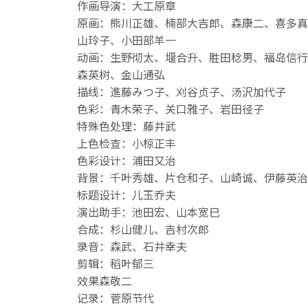
作画导演：大工原章
原画：熊川正雄、楠部大吉郎、森康二、喜多真
山玲子、小田部羊一
动画：生野彻太、堰合升、胜田稔男、福岛信行
森英树、金山通弘
描线：進藤みつ子、刈谷贞子、汤沢加代子
色彩：青木荣子、关口雅子、岩田径子
特殊色处理：藤井武
上色检查：小椋正丰
色彩设计：浦田又治
背景：千叶秀雄、片仓和子、山崎诚、伊藤英治
标题设计：儿玉乔夫
演出助手：池田宏、山本宽巳
合成：杉山健儿、吉村次郎
录音：森武、石井幸夫
剪辑：稻叶郁三
效果森敬二
记录：菅原节代