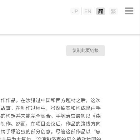
复制此页链接
合作作品。在涉猎过中国和西方题材之后，这次
的故事。在制作过程中，虽然原案和构成是由手
映的构想并未能完全契合。手塚治虫最初以《森
的制作。然而，在项目会议后，作品的路线方向
采纳手塚治虫的部分创意。尽管这部作品以“忠
并非是为主复仇。流浪狗洛克的母亲被动物园的