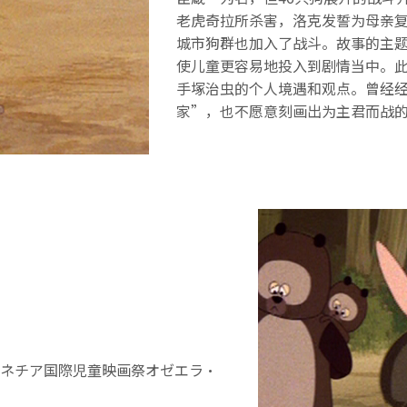
老虎奇拉所杀害，洛克发誓为母亲
城市狗群也加入了战斗。故事的主
使儿童更容易地投入到剧情当中。
手塚治虫的个人境遇和观点。曾经经
家”，也不愿意刻画出为主君而战
ネチア国際児童映画祭オゼエラ・