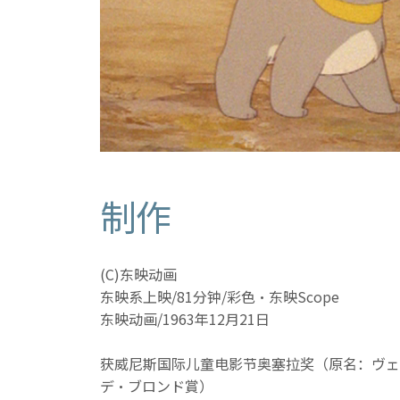
制作
(C)东映动画
东映系上映/81分钟/彩色·东映Scope
东映动画/1963年12月21日
获威尼斯国际儿童电影节奥塞拉奖（原名：ヴェ
デ・ブロンド賞）