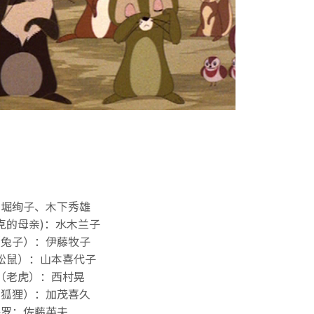
：堀绚子、木下秀雄
克的母亲)：水木兰子
（兔子）：伊藤牧子
松鼠）：山本喜代子
（老虎）：西村晃
（狐狸）：加茂喜久
格罗：佐藤英夫