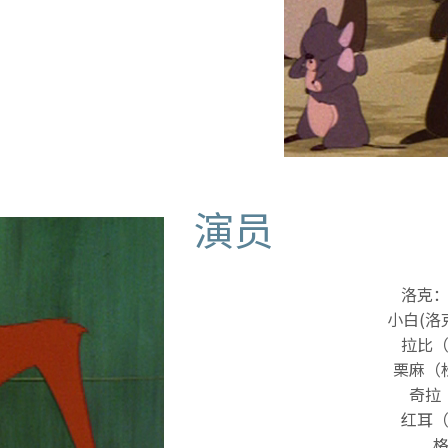
演员
洛克
小白(洛
拉比
栗麻（
奇拉
红耳