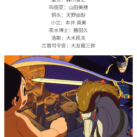
玛丽亚：山田美穂
铜头：天野由梨
小兰：本井 英美
茶水博士：勝田久
洛斯：大木民夫
兰普司令官：大友龍三郎