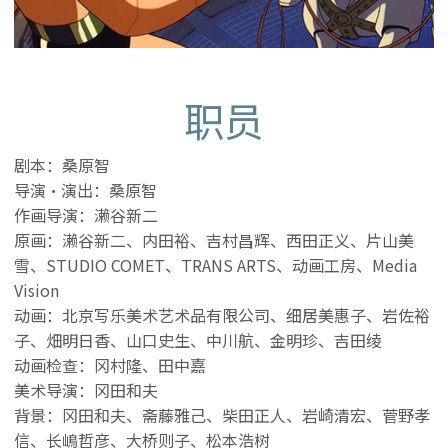
职员
剧本：桑原智
导演·演出：桑原智
作画导演：濑谷新二
原画：濑谷新二、内田裕、吉村昌辉、西田正义、片山美
雪、STUDIO COMET、TRANS ARTS、动画工房、Media
Vision
动画：北京写乐美术艺术品有限公司、细居美惠子、岩佐裕
子、畑明日香、山口史生、中川航、金明珍、吉田绫
动画检查：冈村隆、田中嘉
美术导演：冈田和夫
背景：冈田和夫、斋藤雅己、柴田正人、岩崎清宏、菅野孝
信、长嶋哲彦、大桥则子、松本浩树