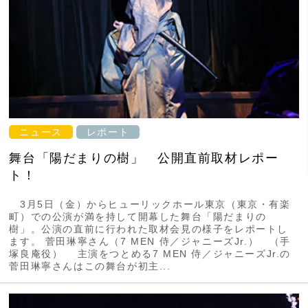
ニュース
レポート
舞台「陽だまりの樹」 公開直前取材レポー
ト！
3月5日（金）からヒューリックホール東京（東京・有楽
町）での公演が満を持して開幕した舞台「陽だまりの
樹」。公演の直前に行われた取材会見の様子をレポートし
ます。 菅田琳寧さん（7 MEN 侍／ジャニーズJr.） （手
塚良庵役） 主演をつとめる7 MEN 侍／ジャニーズJr.の
菅田琳寧さんはこの舞台が初主...