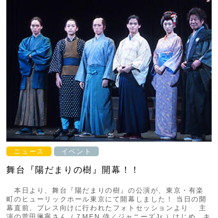
ニュース
イベント
舞台『陽だまりの樹』開幕！！
本日より、舞台『陽だまりの樹』の公演が、東京・有楽
町のヒューリックホール東京にて開幕しました！ 当日の開
幕直前、プレス向けに行われたフォトセッションより 主
演の菅田琳寧さん（７MEN 侍／ジャニーズJr.）はじめ、キ