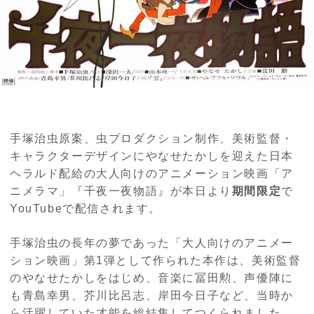
手塚治虫原案、虫プロダクション制作、美術監督・
キャラクターデザインにやなせたかしを迎えた日本
ヘラルド配給の大人向けのアニメーション映画「ア
ニメラマ」『千夜一夜物語』が本日より
期間限定
で
YouTubeで配信されます。
手塚治虫の長年の夢であった「大人向けのアニメー
ション映画」第1弾として作られた本作は、美術監督
のやなせたかしをはじめ、音楽に冨田勲、声優陣に
も青島幸男、芥川比呂志、岸田今日子など、当時か
ら活躍していた才能を総結集してつくられました。