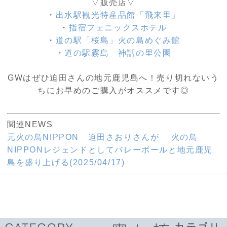
▽販売店▽
・
出水駅観光特産品館「飛来里」
・
指宿フェニックスホテル
・
道の駅「桜島」火の島めぐみ館
・
道の駅霧島 神話の里公園
GWはぜひ迫田さんの地元鹿児島へ！売り切れないう
ちにお早めのご購入がオススメです◎
関連NEWS
元火の鳥NIPPON 迫田さおりさんが 火の鳥
NIPPONレジェンドとしてバレーボールと地元鹿児
島を盛り上げる(2025/04/17)