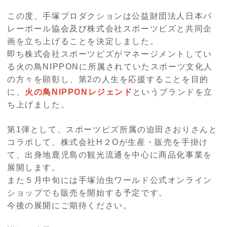
この度、手塚プロダクションは公益財団法人日本バ
レーボール協会及び株式会社スポーツビズと共同企
画を立ち上げることを決定しました。
即ち株式会社スポーツビズがマネージメントしてい
る火の鳥
NIPPON
に所属されていたスポーツ文化人
の方々を顕彰し、第2の人生を応援することを目的
に、
火の鳥NIPPONレジェンド
というブランドを立
ち上げました。
第1弾として、スポーツビズ所属の迫田さおりさんと
コラボして、株式会社
H
２
O
が生産・販売を手掛け
て、出身地鹿児島の観光流通を中心に商品化事業を
展開します。
また５月中旬には手塚治虫ワールド公式オンライン
ショップでも販売を開始する予定です。
今後の展開にご期待ください。