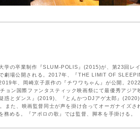
大学の卒業制作『
SLUM-POLIS
』
(2015)
が、第
23
回レイ
で劇場公開される。
2017
年、『
THE LIMIT OF SLEEP
2019
年、岡崎京子原作の『チワワちゃん』が公開。
202
プチョン国際ファンタスティック映画祭にて最優秀アジア
疑惑とダンス』
(2019)
、『とんかつ
DJ
アゲ太郎』
(2020)
。また、映画監督同士が声を掛け合ってオーガナイズさ
を務める。『アポロの歌』では監督、脚本を手掛ける。