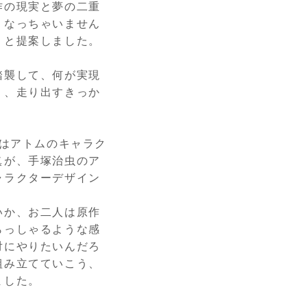
作の現実と夢の二重
くなっちゃいません
、と提案しました。
踏襲して、何が実現
り、走り出すきっか
はアトムのキャラク
眞が、手塚治虫のア
ャラクターデザイン
いか、お二人は原作
らっしゃるような感
対にやりたいんだろ
組み立てていこう、
ました。