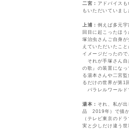
二宮：
アドバイスも
もいただいていまし
上浦：
例えば多元宇
回目に起こったほう
塚治虫さんご自身が
えていただいたこと
イメージだったので
それが手塚さん自
の歌』の装置になっ
る湯本さんや二宮監
るだけの世界が第
1
パラレルワールド
湯本：
それ、私が出
品
2019
年）で描
（テレビ東京のド
実と少しだけ違う世