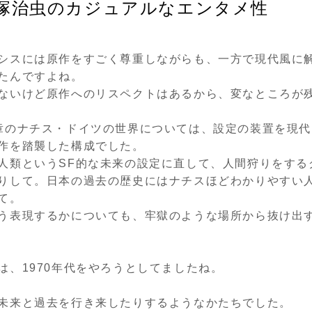
塚治虫のカジュアルなエンタメ性
シスには原作をすごく尊重しながらも、一方で現代風に
たんですよね。
ないけど原作へのリスペクトはあるから、変なところが
章のナチス・ドイツの世界については、設定の装置を現代
作を踏襲した構成でした。
人類という
SF
的な未来の設定に直して、人間狩りをする
りして。日本の過去の歴史にはナチスほどわかりやすい
て。
う表現するかについても、牢獄のような場所から抜け出
は、
1970
年代をやろうとしてましたね。
未来と過去を行き来したりするようなかたちでした。