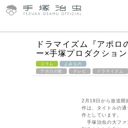
ドラマイズム『アポロの
ー×手塚プロダクショ
コラム
よみもの
アポロの歌
テレビ
ドラマイズム
2
月
18
日から放送開
作は、タイトルの通
作としています。
手塚治虫の大ファ