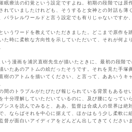
催眠療法の幻覚という設定ですよね。初期の段階では原
されていましたけれども、そうすると女神との対話も薄
、パラレルワールドと言う設定でも有りじゃないですか
というワードを教えていただきました。どこまで原作を
いた時に柔軟な方向性を示していただいて、それが何よ
。
という漫画を浦沢直樹先生が描いたときに、最初の段階で
描いたあのアトムの絵だったそうです。それを見た手塚
直樹のアトムを描いてください、と言って、ああいうキ
。
の間のトラブルがたびたび報じられている背景もあるせ
を十分理解していただいているのに、及び腰になってい
プシスを読んでみると、ああ、監督は合成人の世界は絶
で、ならばそれを中心に据えて、ほかはもう少し柔軟に
監督が面白いアイディアをどんどん出してきてください