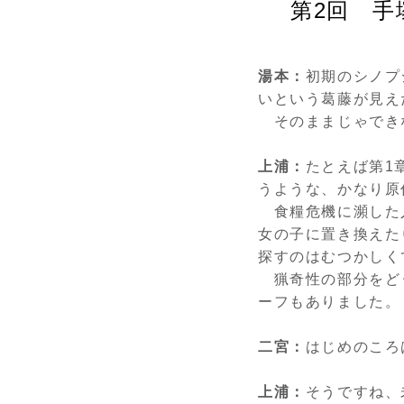
第
2
回 手
湯本：
初期のシノプ
いという葛藤が見え
そのままじゃでき
上浦：
たとえば第
1
うような、かなり原
食糧危機に瀕した
女の子に置き換えた
探すのはむつかしく
猟奇性の部分をど
ーフもありました。
二宮：
はじめのころ
上浦：
そうですね、