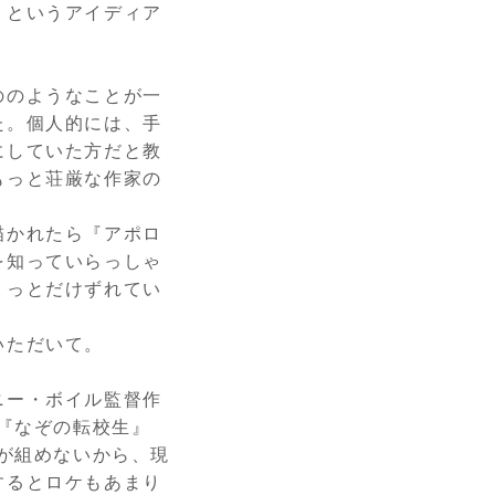
」というアイディア
ののようなことが一
た。個人的には、手
にしていた方だと教
もっと荘厳な作家の
描かれたら『アポロ
を知っていらっしゃ
ょっとだけずれてい
いただいて。
ニー・ボイル監督作
『なぞの転校生』
が組めないから、現
するとロケもあまり