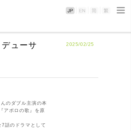
ロデューサ
2025/02/25
２
さんのダブル主演の本
『アポロの歌』を原
全
7
話のドラマとして