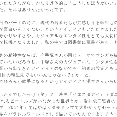
いただきながら、かなり具体的に「こうしたほうがいい
た。それはありがたかったです。
宙のパートの時に、現代の若者たちが共感しうる転生も
が面白いんじゃない、というアイディアもいただきまし
分かりやすさや、カジュアルなエンタメ性をとても大切
が転機となりました。私の中では図書館に蔵書がある、
。
身の精神性ならば、今手塚さんが同じテーマでマンガを
ていないだろうし、手塚さんのカジュアルなエンタメ性
督から出てきたアイディアのなかでも、初めの設定とち
回目の転生先でもいいんじゃないですか、と。
でひろみが歌手になるというアイディアも湯本さんから
したんでしたっけ（笑）？ 映画『イエスタデイ』（ダ
かれるビートルズがいなかった世界とか、岩井俊二監督の
ラマ
2014
年）ではやはり深夜ドラマで大掛かりなセット
界をパラレルワールドとして描いていたんですよ。そう