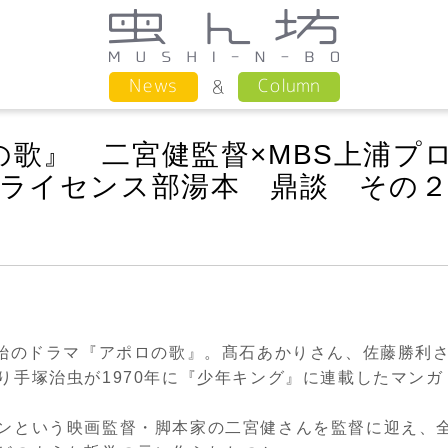
Column
News
歌』 二宮健監督×MBS上浦プ
ンライセンス部湯本 鼎談 その
始のドラマ『アポロの歌』。髙石あかりさん、佐藤勝利
り手塚治虫が
1970
年に『少年キング』に連載したマンガ
ンという映画監督・脚本家の二宮健さんを監督に迎え、