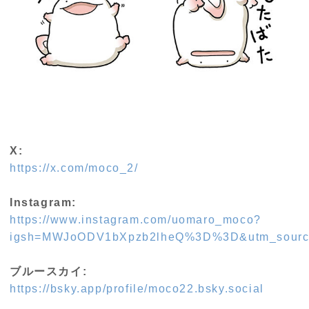
X:
https://x.com/moco_2/
Instagram:
https://www.instagram.com/uomaro_moco?
igsh=MWJoODV1bXpzb2lheQ%3D%3D&utm_sourc
ブルースカイ:
https://bsky.app/profile/moco22.bsky.social