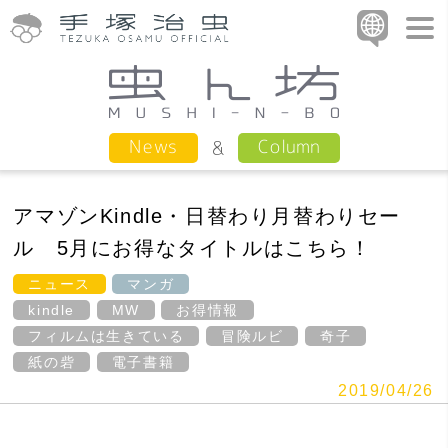
Column
News
アマゾンKindle・日替わり月替わりセー
ル 5月にお得なタイトルはこちら！
ニュース
マンガ
kindle
MW
お得情報
フィルムは生きている
冒険ルビ
奇子
紙の砦
電子書籍
2019/04/26