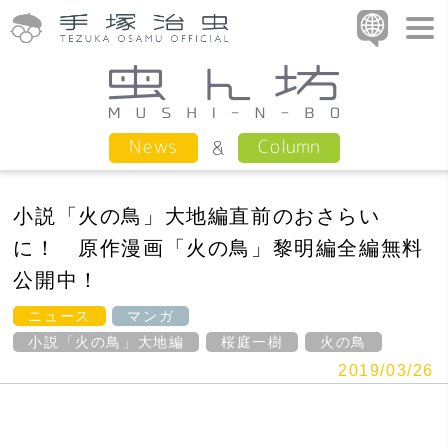
Column
News
小説「火の鳥」大地編直前のおさらい
に！ 原作漫画「火の鳥」黎明編全編無料
公開中！
ニュース
マンガ
小説「火の鳥」大地編
桜庭一樹
火の鳥
2019/03/26