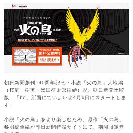
朝日新聞創刊140周年記念・小説「火の鳥」大地編
（桜庭一樹著・黒田征太郎挿絵）が、朝日新聞土曜
版 「be」紙面にていよいよ4月6日にスタートしま
す。
小説「火の鳥」をより楽しむため、原作「火の鳥」
黎明編全編が朝日新聞特設サイトにて、期間限定無