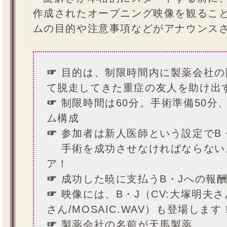
作成されたオープニング映像を観るこ
ムの目的や注意事項などがアナウンス
☞
目的は、制限時間内に製薬会社の
て脱走してきた重症の友人を助け出
☞
制限時間は60分。手術準備50分、
ム構成
☞
参加者は新人医師という設定でB
手術を成功させなければならない
ア！
☞
成功した暁に支払うB・Jへの報酬
☞
映像には、B・J（CV:大塚明夫さ
さん/MOSAIC.WAV）も登場しま
☞
製薬会社の名前が天馬製薬