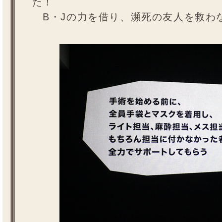
た！
B・Jの力を借り、瀕死の友人を救わ