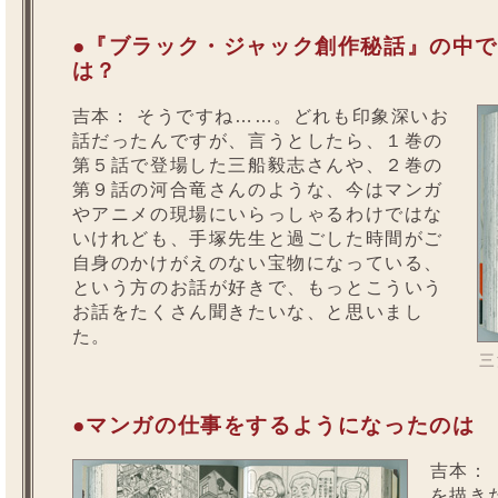
●『ブラック・ジャック創作秘話』の中
は？
吉本：
そうですね……。どれも印象深いお
話だったんですが、言うとしたら、１巻の
第５話で登場した三船毅志さんや、２巻の
第９話の河合竜さんのような、今はマンガ
やアニメの現場にいらっしゃるわけではな
いけれども、手塚先生と過ごした時間がご
自身のかけがえのない宝物になっている、
という方のお話が好きで、もっとこういう
お話をたくさん聞きたいな、と思いまし
た。
三
●マンガの仕事をするようになったのは
吉本：
を描き