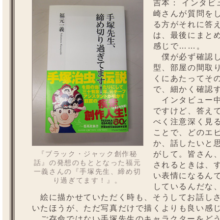
吉本：
インタビ
崎さんが質問を
る方がそれに答
は、最後にまと
感じで……。
僕が必ず確認し
型、部屋の間取
くにあたってそ
で、細かく確認
インタビュー中
ですけど、答え
べく注意深く見
ことで、どのエ
か、話したいと
がして。皆さん
『ブラック・ジャック創作秘
話』の発想のもととなった福元
されるときは、
一義さんの『手塚先生、締め切
い表情になるん
り過ぎてます！』。
しているんだな
絵に描かせていただく時も、そうしてお話しさ
いたほうが、ただ写真だけで描くよりも良い感
ご存命ではない手塚先生のキャラクターをどう