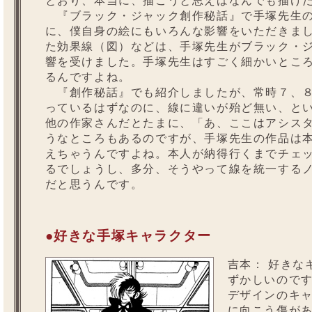
とおり、本当に、描こうと思えばなんでも描け
『ブラック・ジャック創作秘話』で手塚先生の
に、僕自身の絵にもいろんな影響をいただきま
た効果線（図）などは、手塚先生がブラック・
響を受けました。手塚先生はすごく細かいとこ
るんですよね。
『創作秘話』でも紹介しましたが、常時７、８
っているはずなのに、線に違いが殆ど無い、と
他の作家さんだとたまに、「あ、ここはアシス
うなところもあるのですが、手塚先生の作品は
えちゃうんですよね。本人が納得行くまでチェ
るでしょうし、多分、そうやって線を統一する
だと思うんです。
●好きな手塚キャラクター
吉本：
好きな
ずかしいので
デザインのキ
に向こう傷が