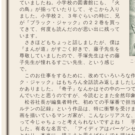
ていましたね。小学校の図書館にも、『火
の鳥』が揃っていたりして、そこから入り
ました。小学校２、３年ぐらいの時に、兄
が『ブラック・ジャック』の２２巻を買っ
てきて、何度も読んだのが思い出に残って
います。
さきほどもちょっと話しましたが、僕は
『まんが道』がすごく好きで、藤子先生を
尊敬していましたので、手塚先生はその藤
こ
子先生が憧れるすごい先生、という感じ
で。
このお仕事をするために、改めていろいろな作
ク・ジャック』はもちろん全話読み返しました
かありました。『奇子』なんかはその中の一つ
んでいたと思うのですが、今読むとまた全然印
松谷社長が編集者時代、初めての手塚番で担当
ルテンの記録』という作品は、特に衝撃を受け
画を描いているマンガ家が、こんなシリアスな
って今じゃちょっと考えられないですよね！ 
した。有名な名言で、「アイディアはバーゲン