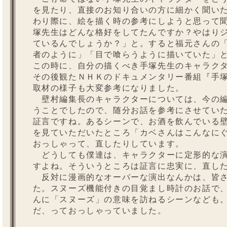
を見たり、直接のお知り合いの方に細かく聞い
わり際に、絵を描く時の参考にしようと思って
塚先生はどんな格好をしてたんですか？やはり
ているんでしょうか？」と。すると福元さんの
者のように」「目で喰らうように描いていた」
この時に、自分の描くべき手塚先生のキャラク
その後観たＮＨＫのドキュメンタリー番組『手
取材の様子も大変参考になりました。
壁村編集長のキャラクターについては、今の編
うことでしたので、随分お話を参考にさせてい
証言ですね。あるシーンで、お酒を飲んでいる
を見ていただいたところ「カベさんはこんなに
おっしゃって、直したりしています。
どうしても僕達は、キャラクターに定形的な演
すよね。そういうところは証言に忠実に、直し
反対に漫画的なオーバーな演出なんかは、皆さ
た。スヌーズ機能付きの目覚まし時計のお話で
んに「スヌーズ」の意味を訪ねるシーンなども
だ、っておっしゃっていました。