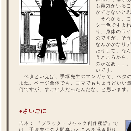
も勇気がいる
かできないと
それから、こ
タ一色ですよ
り、身体のラ
のですが、そ
なんかかなり
たりして、な
うところから
のかなあ……
いです。
ベタといえば、手塚先生のマンガって、ベタの
よね。ページ全体でも、コマでもちょうどいい
何ですが、すごい人だったんだな、と思います
●さいごに
吉本：
『ブラック・ジャック創作秘話』で
は、手塚先生の人間臭いところを浮き彫り