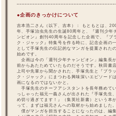
●企画のきっかけについて
吉本浩二さん（以下、吉本）：
もともとは、20
年、手塚治虫先生の生誕80周年と、『週刊少年
ンピオン』創刊40周年を記念した企画で、『ブ
ク・ジャック』特集号を作る時に、記念企画の
として手塚先生の伝記的なマンガを提案された
始めです。
企画は今の「週刊少年チャンピオン」編集長
前からあたためていたものだそうです。秋田書
上司や先輩から聞かされた、手塚先生と『ブラ
ク・ジャック』にまつわる興味深いエピソード
画になるのではないかと。
手塚先生のチーフアシスタントを長年務めて
っしゃった福元一義さんが出された『手塚先生
め切り過ぎてます！』（集英社新書）という本
って、まずは福元さんへの取材から始めました
僕がマンガを担当することになったのは、編