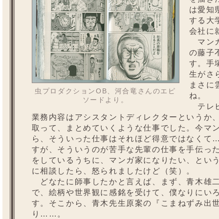
は愛知
する大
会社に
マンガ
の藤子
す。手
生がさ
まさに
虫プロダクションOB、河合竜さんのエピ
ね。
ソードより。
テレビ
業務内容はアシスタントディレクターというか
取って、まとめていくような仕事でした。今マ
ら、そういった仕事はそれほど得意ではなくて
すが、そういうのが苦手な先輩の仕事を手伝っ
をしているうちに、マンガ家になりたい、とい
に相談したら、怒られましたけど（笑）。
どなたに師事したかと言えば、まず、青木雄二
で、絵柄や世界観に感銘を受けて、僕なりにい
す。そこから、青木先生原案の『こまねずみ出
り……。