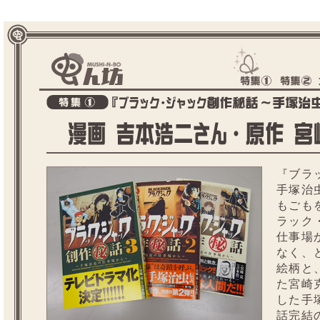
『ブラ
手塚治
もごも
ラック
仕事場
なく、
絵柄と
た宮崎
した手
話完結