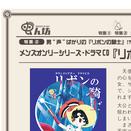
天使
の心
女、
で、
れま
大公
狙わ
しま
まさ