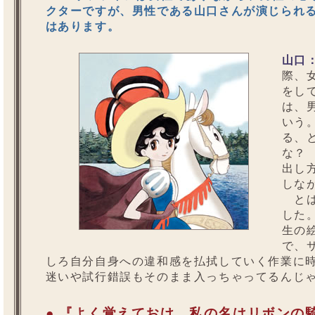
クターですが、男性である山口さんが演じられ
はあります。
山口
際、
をし
は、
いう
る、
な？
出し
しな
とは
した
生の
で、
しろ自分自身への違和感を払拭していく作業に時
迷いや試行錯誤もそのまま入っちゃってるんじ
● 『よく覚えておけ、私の名はリボンの