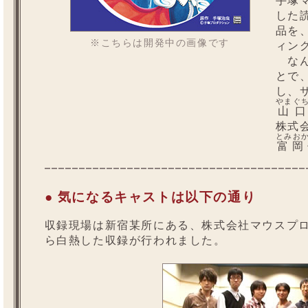
手塚
した
品を
※こちらは開発中の画像です
ィン
なん
とで
し、
やまぐ
山
株式
とみお
富岡
● 気になるキャストは以下の通り
収録現場は新宿某所にある、株式会社マウスプ
ら白熱した収録が行われました。