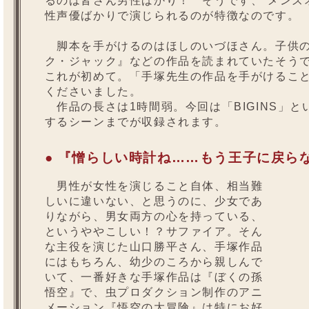
るのは皆さん男性ばかり！ そうです、“メンズ
性声優ばかりで演じられるのが特徴なのです。
脚本を手がけるのはほしのいづほさん。子供の
ク・ジャック』などの作品を読まれていたそう
これが初めて。「手塚先生の作品を手がけるこ
くださいました。
作品の長さは1時間弱。今回は「BIGINS」
するシーンまでが収録されます。
● 『憎らしい時計ね……もう王子に戻ら
男性が女性を演じること自体、相当難
しいに違いない、と思うのに、少女であ
りながら、男女両方の心を持っている、
というややこしい！？サファイア。そん
な主役を演じた山口勝平さん、手塚作品
にはもちろん、幼少のころから親しんで
いて、一番好きな手塚作品は『ぼくの孫
悟空』で、虫プロダクション制作のアニ
メーション『悟空の大冒険』は特にお好