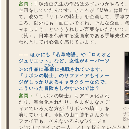
富岡：
手塚治虫先生の作品は必ずいつかやろう
企画をしていたんです。ところが『MW』は昨
て。改めて『リボンの騎士』を企画して、手塚
ころ、以外にも「面白いですね、そんな企画、
みましょう」といううれしい言葉をいただいて
（笑）。日本を代表する漫画家である手塚先生
われとしては心強く感じています。
—— ほかにも「若草物語」や「ロミオと
ジュリエット」など、女性がキーパーソ
かかん
ンの作品に
果敢
に挑戦されています。
「リボンの騎士」のサファイアもイメー
ジがしっかりあるキャラクターなので、
こういった冒険もしやすいのでは？
富岡：
『リボンの騎士』もアニメ化され
たり、舞台化されたり、さまざまなメデ
ィアでいろんな方が『リボンの騎士』を
ジ
サ
演じています。今回の山口勝平さんのサ
役
ファイアも、そんないろんな“バージョ
ン”のサファイアの一人、として捉えていただき