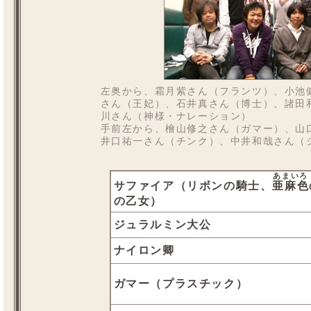
左奥から、霜月紫さん（フランツ）、小池
さん（王妃）、石井真さん（博士）、諸田
川さん（神様・ナレーション）
手前左から、檜山修之さん（ガマー）、山
井口祐一さん（チンク）、中井和哉さん（
あまいろ
サファイア（リボンの騎士、
亜麻色
の乙女）
ジュラルミン大公
ナイロン卿
ガマー（プラスチック）