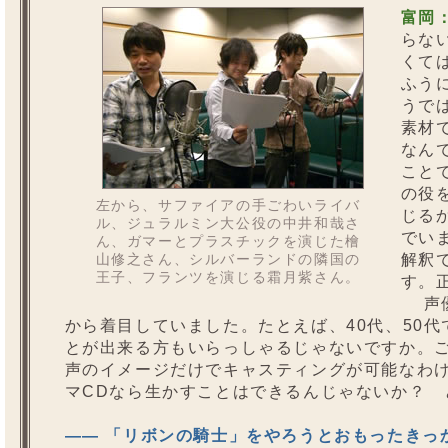
富岡
らな
くて
ふう
うで
素材
なん
こと
の役
左から、サファイアの手ごわいライバ
じる
ル、ジュラルミン大公役の中井和哉さ
でい
ん、ガマーとプラスチックを演じた檜
解釈
山修之さん、シルバーランドの隣国の
王子、フランツを演じる霜月紫さん。
す。
声優
から着目していました。たとえば、40代、50
とが出来る方もいらっしゃるじゃないですか。
声のイメージだけでキャスティングが可能なわ
マCDなら生かすことはできるんじゃないか？ 
—— 「リボンの騎士」をやろうとおもったきっ