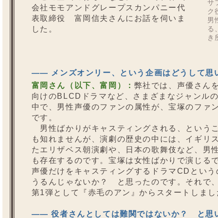
サ
会社モモアンドグレープスカンパニー代
ク
表取締役 富岡信夫さんにお話を伺いま
男
した。
る
き
—— メンズオンリー、という企画はどうして思
富岡さん（以下、富岡）：
弊社では、声優さん
向けのBLCDドラマなど、さまざまなジャンル
中で、男性声優のファンの属性が、宝塚のファ
です。
男性ばかりがキャスティングされる、というこ
も知れませんが、演劇の歴史の中には、イギリ
たエリザベス朝演劇や、日本の歌舞伎など、男
も存在するのです。宝塚は女性ばかりで演じる
声優だけをキャスティングするドラマCDという
うるんじゃないか？ と思ったのです。それで
第1弾として『赤毛のアン』からスタートしまし
—— 役者さんとしては難関ではないか？ と思