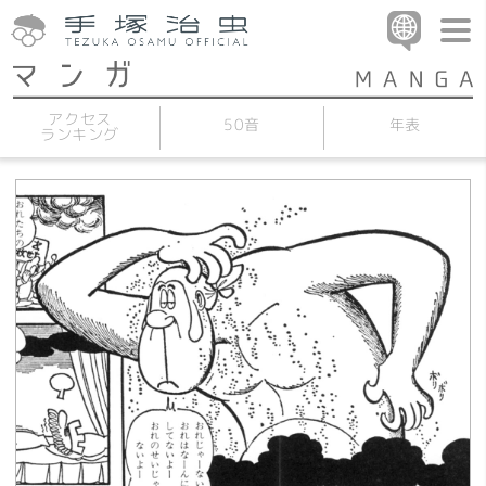
アクセス
50音
年表
ランキング