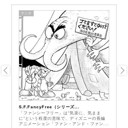
マンガ
S.F.FancyFree（シリーズ...
ガ
書
「ファンシーフリー」は“気楽に、気まま
列
に
に”という程度の意味で、ディズニーの長編
は
アニメーション「ファン・アンド・ファン...
の