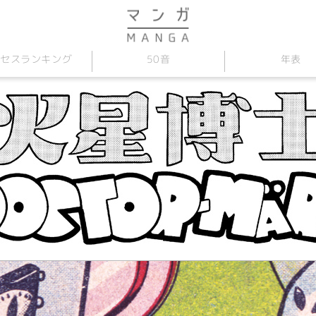
セス
50音
年表
ランキング