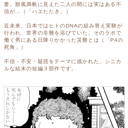
妻。順風満帆に見えた二人の間には実はある不
信が...（「ハエたたき」）
近未来、日本ではヒトのDNAの組み替え実験が
行われ、世界の非難を浴びていた。そのラボで
働く男にある日降りかかった災難とは（「P4の
死角」）
不信・不安・疑惑をテーマに描かれた、シニカ
ルな結末の短編３部作です。