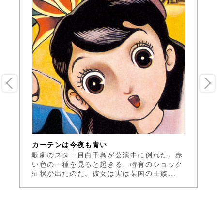
カーテンは今夜も青い
火
ア
歌劇のスター目白千鳥が公演中に倒れた。赤
手
ン
い色の一種を見ると起きる、特有のショック
で
症状が出たのだ。彼女は実は某国の王族...
り