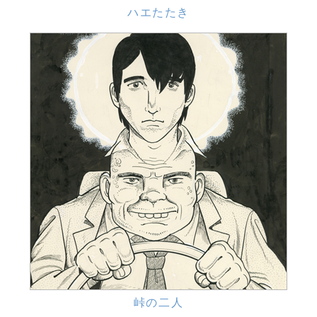
ハエたたき
峠の二人