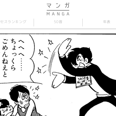
セス
50音
年表
ランキング