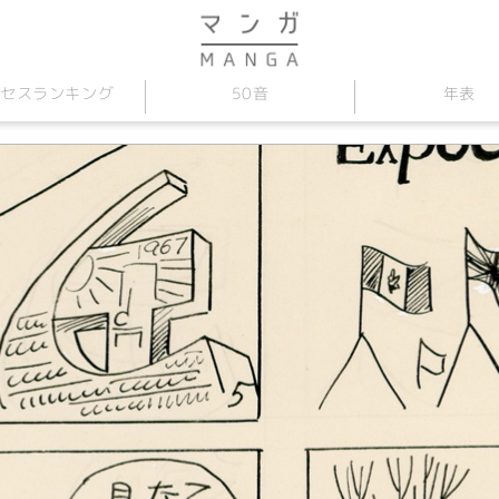
セス
50音
年表
ランキング