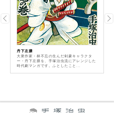
丹下左膳
新
番
大衆作家・林不忘の生んだ剣豪キャラクタ
マ
ア
ー・丹下左膳を、手塚治虫流にアレンジした
に
時代劇マンガです。ふとしたこと...
な