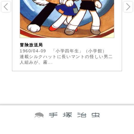
冒険放送局
ボ
ニ
1960/04-09 「小学四年生」（小学館）
ラ
連載シルクハットに長いマントの怪しい男二
生
.
人組みが、霧...
む
©TEZUKA PRODUCTIONS