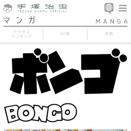
アクセス
50音
年表
ランキング