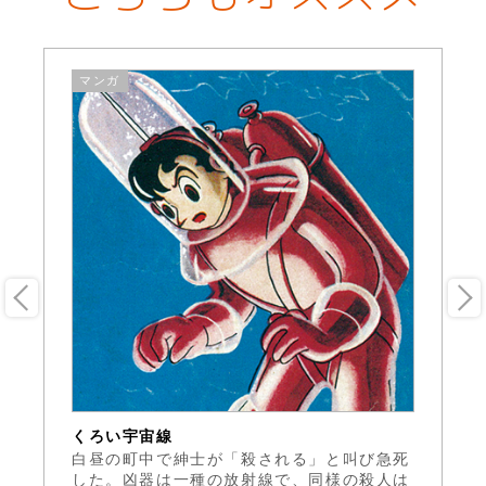
マンガ
くろい宇宙線
緑
へ
白昼の町中で紳士が「殺される」と叫び急死
シ
ゴ
した。凶器は一種の放射線で、同様の殺人は
ギ