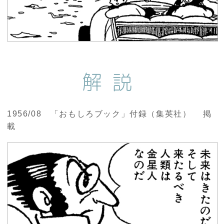
解説
1956/08 「おもしろブック」付録（集英社） 掲
載