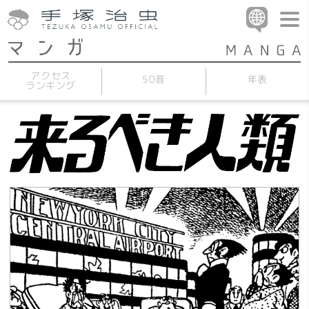
アクセス
50音
年表
ランキング