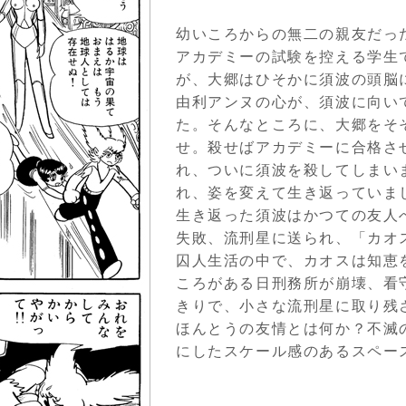
幼いころからの無二の親友だっ
アカデミーの試験を控える学生
が、大郷はひそかに須波の頭脳
由利アンヌの心が、須波に向い
た。そんなところに、大郷をそ
せ。殺せばアカデミーに合格さ
れ、ついに須波を殺してしまい
れ、姿を変えて生き返っていま
生き返った須波はかつての友人
失敗、流刑星に送られ、「カオ
囚人生活の中で、カオスは知恵
ころがある日刑務所が崩壊、看
きりで、小さな流刑星に取り残
ほんとうの友情とは何か？不滅
にしたスケール感のあるスペー