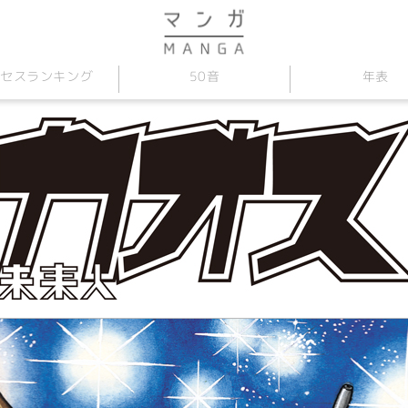
セス
50音
年表
ランキング