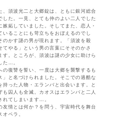
た、須波光二と大郷錠は、ともに銀河総合
でした。一見、とても仲のよい二人でした
に嫉妬していました。そしてまた、恋人・
ていることにも苛立ちをおぼえるのでし
そのかす謎の男が現れます。「須波を殺
せてやる」という男の言葉にそそのかさ
ます。ところが、須波は謎の少女に助けら
した…。
への復讐を誓い、一度は大郷を襲撃するも
ス」と名づけられました。そこでの過酷な
を持った人物・エランバと出会います。と
守も囚人も全滅。カオスはエランバと二人
されてしまいます…。
の友情とは何か？を問う、宇宙時代を舞台
スオペラ。