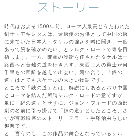
ストーリー
時代はおよそ1500年前、ローマ人最高とうたわれた
剣士・アキレタスは、遣唐使のお供として中国の唐
に来ていた日本人・タケルの強さを噂に聞き、一度
あって腕を確かめたい、とシルク・ロードで東を目
指します。一方、隊商の護衛を任されたタケルは一
路西へと苦難の道を行きます。東西二人の勇士が何
千里もの距離を越えて出会い、競い合う、「鉄の
道」はとてもスケールの大きい物語です。
ところで「鉄の道」とは、解説にもあるとおり中国
とローマを結んだ所謂シルク・ロードの意ですが、
単に「絹の道」とせずに、ジョン・フォードの西部
劇の名前に引っ掛けて「鉄の道」としたところ、さ
すが百戦錬磨のストーリーテラー・手塚治虫らしい
趣向です。
と、言うのも、この作品の舞台となっているシル