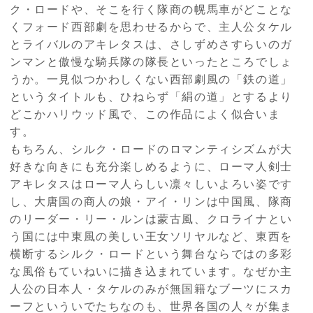
ク・ロードや、そこを行く隊商の幌馬車がどことな
くフォード西部劇を思わせるからで、主人公タケル
とライバルのアキレタスは、さしずめさすらいのガ
ンマンと傲慢な騎兵隊の隊長といったところでしょ
うか。一見似つかわしくない西部劇風の「鉄の道」
というタイトルも、ひねらず「絹の道」とするより
どこかハリウッド風で、この作品によく似合いま
す。
もちろん、シルク・ロードのロマンティシズムが大
好きな向きにも充分楽しめるように、ローマ人剣士
アキレタスはローマ人らしい凛々しいよろい姿です
し、大唐国の商人の娘・アイ・リンは中国風、隊商
のリーダー・リー・ルンは蒙古風、クロライナとい
う国には中東風の美しい王女ソリヤルなど、東西を
横断するシルク・ロードという舞台ならではの多彩
な風俗もていねいに描き込まれています。なぜか主
人公の日本人・タケルのみが無国籍なブーツにスカ
ーフといういでたちなのも、世界各国の人々が集ま