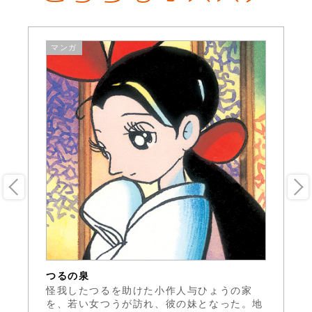
マンガ
つるの泉
聖
ス
怪我したつるを助けた小作人与ひょうの家
バ
か
を、若い女つうが訪れ、彼の妹となった。地
塚