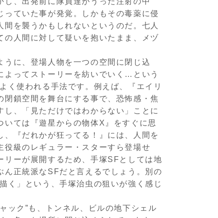
かし、出発前に隊員達がうった注射の中
じっていた事が発覚。しかもその毒薬に侵
人間を襲うかもしれないというのだ。七人
ての人間に対して疑いを抱いたまま、メヅ
ように、登場人物を一つの空間に閉じ込
によってストーリーを紡いでいく…という
でよく使われる手法です。例えば、『エイリ
の閉鎖空間を舞台にする事で、恐怖感・焦
すし、「見ただけではわからない」ことに
ついては『遊星からの物体X』をすぐに思
し、『だれかが狂ってる！』には、人間を
主役級のレギュラー・スターすら登場せ
ーリーが展開するため、手塚SFとしては地
ぶん正統派なSFだと言えるでしょう。別の
を描く」という、手塚治虫の狙いが強く感じ
ジャック”も、トンネル、ビルの地下シェル