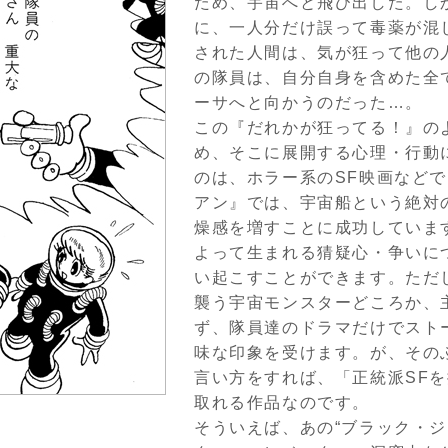
ため、宇宙へと飛び出した。し
に、一人分だけ誤って毒薬が混
された人間は、気が狂って他の
の隊員は、自分自身を含めた全
ーサへと向かうのだった…。
この『だれかが狂ってる！』の
め、そこに展開する心理・行動
のは、ホラー系のSF映画など
アン』では、宇宙船という絶対
燥感を増すことに成功していま
よって生まれる猜疑心・争いに
い起こすことができます。ただ
襲う宇宙モンスターどころか、
ず、隊員達のドラマだけでスト
味な印象を受けます。が、その
言い方をすれば、「正統派SF
取れる作品なのです。
そういえば、あの“ブラック・