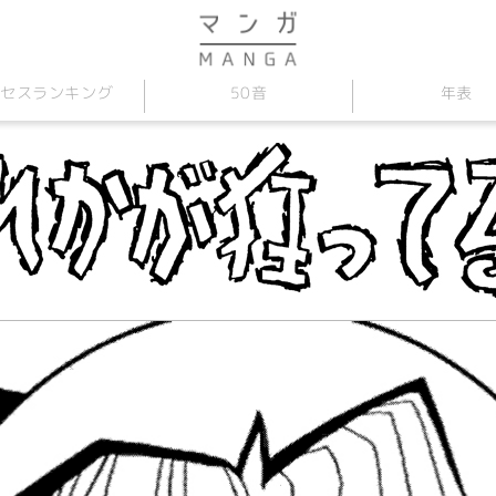
セス
50音
年表
ランキング