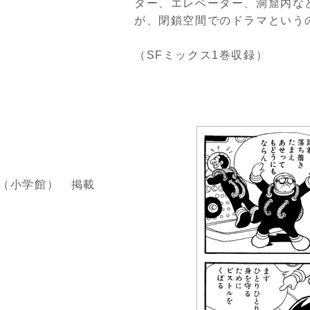
ター、エレベーター、洞窟内な
が、閉鎖空間でのドラマという
（SFミックス1巻収録）
号（小学館） 掲載