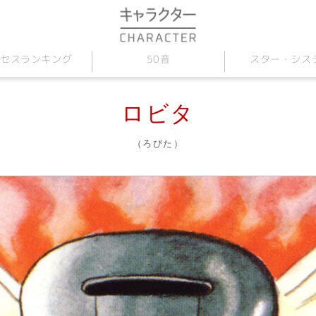
セス
スター
50音
・
ランキング
シス
ロビタ
（ろびた）