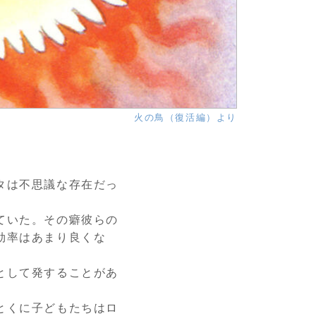
火の鳥（復活編）より
タは不思議な存在だっ
ていた。その癖彼らの
効率はあまり良くな
として発することがあ
とくに子どもたちはロ