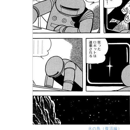
火の鳥（復活編）