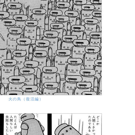
火の鳥（復活編）