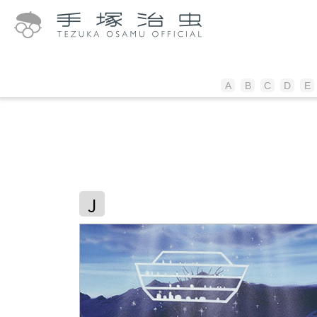
A
B
C
D
E
J