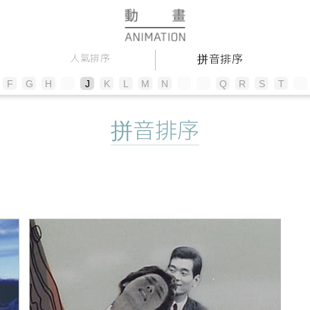
拼音排序
人氣排序
F
G
H
I
J
K
L
M
N
O
P
Q
R
S
T
U
拼音排序