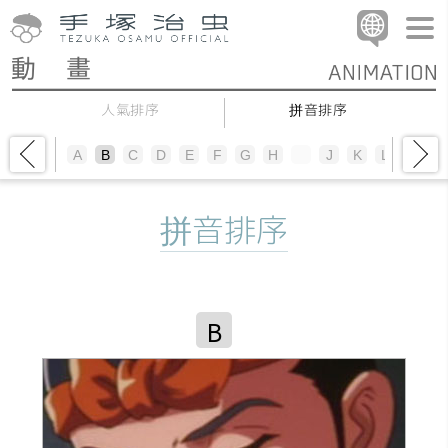
人氣排序
拼音排序
A
B
C
D
E
F
G
H
I
J
K
L
M
N
拼音排序
B