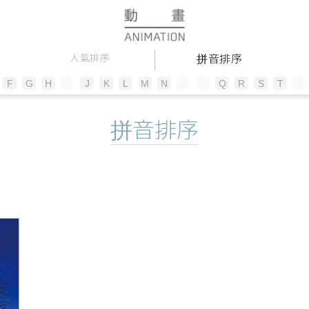
拼音排序
人氣排序
F
G
H
I
J
K
L
M
N
O
P
Q
R
S
T
U
拼音排序