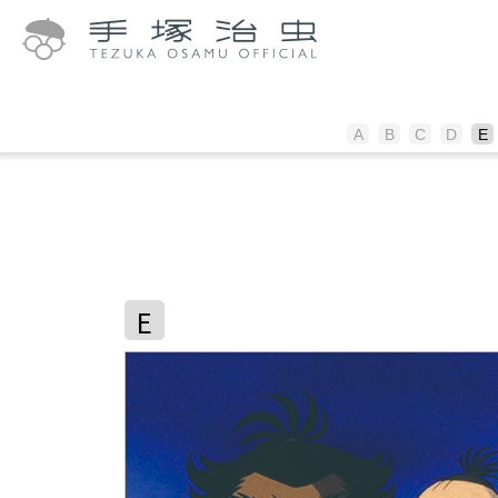
A
B
C
D
E
E