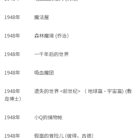
1948年
魔法屋
1948年
森林魔境 (乔治）
1948年
一千年后的世界
1948年
吸血魔团
1948年
遗失的世界 <前世纪> （ 地球篇・宇宙篇) (敷
岛博士）
1948年
小Q的捕物帐
1948年
假面的冒险儿 (彼得，吉德）