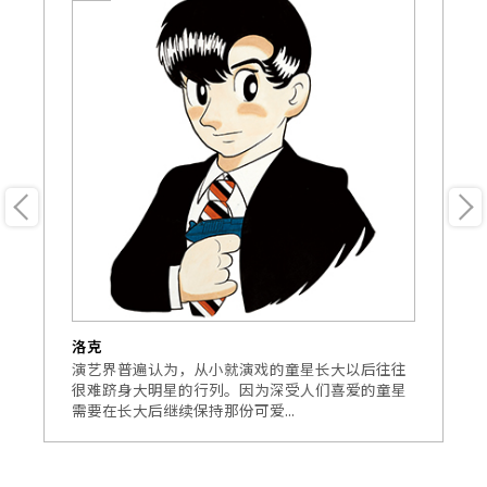
洛克
未
述
演艺界普遍认为，从小就演戏的童星长大以后往往
本
故
很难跻身大明星的行列。因为深受人们喜爱的童星
作
需要在长大后继续保持那份可爱...
的