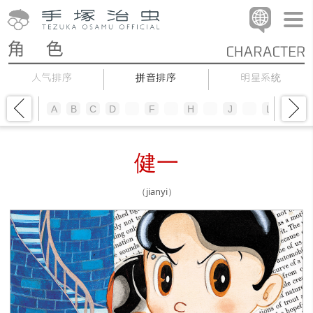
人气排序
拼音排序
明星系统
A
B
C
D
E
F
G
H
I
J
K
L
M
N
健一
（jianyi）