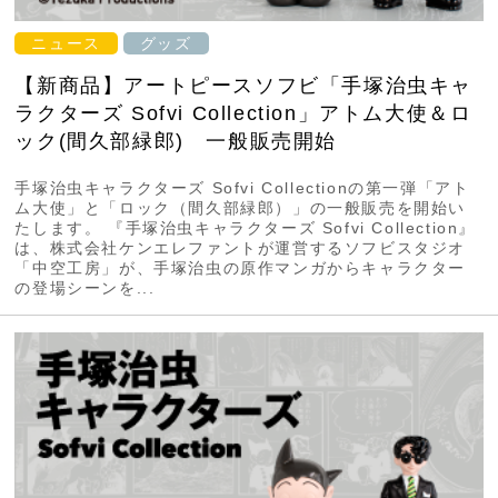
ニュース
グッズ
【新商品】アートピースソフビ「手塚治虫キャ
ラクターズ Sofvi Collection」アトム大使＆ロ
ック(間久部緑郎) 一般販売開始
手塚治虫キャラクターズ Sofvi Collectionの第一弾「アト
ム大使」と「ロック（間久部緑郎）」の一般販売を開始い
たします。 『手塚治虫キャラクターズ Sofvi Collection』
は、株式会社ケンエレファントが運営するソフビスタジオ
「中空工房」が、手塚治虫の原作マンガからキャラクター
の登場シーンを...