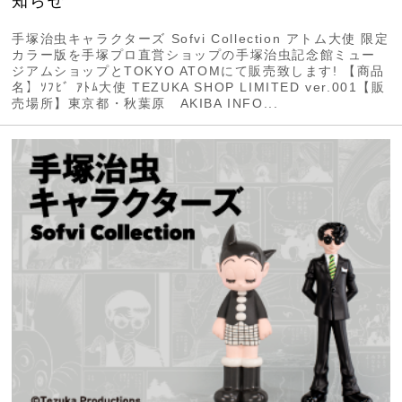
知らせ
手塚治虫キャラクターズ Sofvi Collection アトム大使 限定
カラー版を手塚プロ直営ショップの手塚治虫記念館ミュー
ジアムショップとTOKYO ATOMにて販売致します! 【商品
名】ｿﾌﾋﾞ ｱﾄﾑ大使 TEZUKA SHOP LIMITED ver.001【販
売場所】東京都・秋葉原 AKIBA INFO...