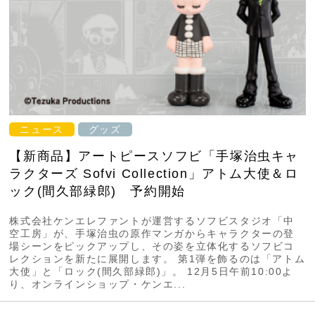
ニュース
グッズ
【新商品】アートピースソフビ「手塚治虫キャ
ラクターズ Sofvi Collection」アトム大使＆ロ
ック(間久部緑郎) 予約開始
株式会社ケンエレファントが運営するソフビスタジオ「中
空工房」が、手塚治虫の原作マンガからキャラクターの登
場シーンをピックアップし、その姿を立体化するソフビコ
レクションを新たに展開します。 第1弾を飾るのは「アトム
大使」と「ロック(間久部緑郎)」。 12月5日午前10:00よ
り、オンラインショップ・ケンエ...