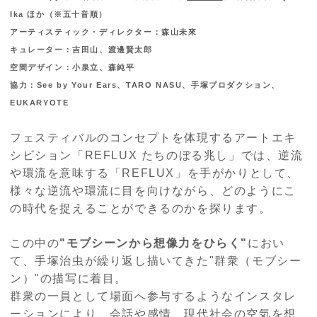
Ika ほか（※五⼗⾳順）
アーティスティック・ディレクター：森⼭未來
キュレーター：吉⽥⼭、渡邊賢太郎
空間デザイン：⼩泉⽴、森純平
協⼒：See by Your Ears、TARO NASU、⼿塚プロダクション、
EUKARYOTE
フェスティバルのコンセプトを体現するアートエキ
シビション「REFLUX たちのぼる兆し」では、逆流
や環流を意味する「REFLUX」を手がかりとして、
様々な逆流や環流に目を向けながら、どのようにこ
の時代を捉えることができるのかを探ります。
この中の
"モブシーンから想像力をひらく"
におい
て、手塚治虫が繰り返し描いてきた"群衆（モブシー
ン）"の描写に着目。
群衆の⼀員として場面へ参与するようなインスタレ
ーションにより、会話や感情、現代社会の空気を想