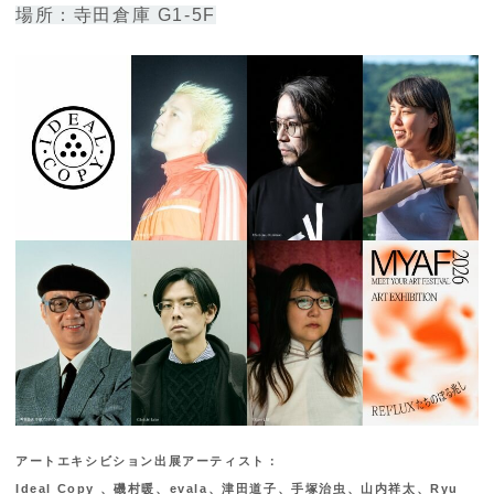
場所：寺田倉庫 G1-5F
アートエキシビション出展アーティスト：
Ideal Copy 、磯村暖、evala、津⽥道⼦、
⼿塚治⾍
、⼭内祥太、Ryu