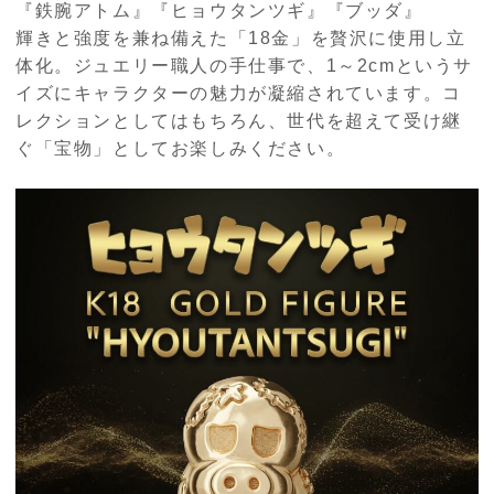
『鉄腕アトム』『ヒョウタンツギ』『ブッダ』
輝きと強度を兼ね備えた「18金」を贅沢に使用し立
体化。ジュエリー職人の手仕事で、1～2cmというサ
イズにキャラクターの魅力が凝縮されています。コ
レクションとしてはもちろん、世代を超えて受け継
ぐ「宝物」としてお楽しみください。