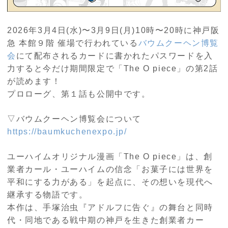
2026年3月4日(水)〜3月9日(月)10時〜20時に神戸阪
急 本館９階 催場で行われている
バウムクーヘン博覧
会
にて配布されるカードに書かれたパスワードを入
力すると今だけ期間限定で「The O piece」の第2話
が読めます！
プロローグ、第１話も公開中です。
▽バウムクーヘン博覧会について
https://baumkuchenexpo.jp/
ユーハイムオリジナル漫画「The O piece」は、創
業者カール・ユーハイムの信念「お菓子には世界を
平和にする力がある」を起点に、その想いを現代へ
継承する物語です。
本作は、手塚治虫『アドルフに告ぐ』の舞台と同時
代・同地である戦中期の神戸を生きた創業者カー