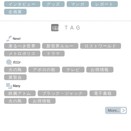
インタビュー
グッズ
マンガ
レポート
企画展
来るべき世界
新世界ルルー
ロストワールド
メトロポリス
ドラマ
火の鳥
アポロの歌
テレビ
お得情報
展覧会
鉄腕アトム
ブラック・ジャック
電子書籍
火の鳥
お得情報