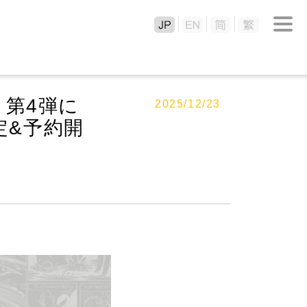
』 第4弾に
2025/12/23
定&予約開